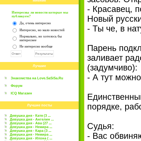
Мнение
- Красавец, п
Интересны ли новости которые мы
публикуем?
Hовый русски
Да, очень интересно
- Ты че, в н
Интересно, но мало новостей
Нормально, но хотелось бы
интереснее
Парень подкл
Не интересно вообще
заливает рад
(задумчиво):
Лучшие
- А тут можн
Знакомства на Love.SaSiSa.Ru
Форум
ICQ Магазин
Единственный 
порядке, раб
Лучшие посты
Девушка дня - Катя (3 ...
Девушка дня - Ангелин ...
Девушка дня - Ава (27 ...
Судья:
Девушка дня - Немира ...
Девушка дня - Кара (3 ...
- Вас обвиня
Девушка дня - Немира ...
Девушка дня - Илона ( ...