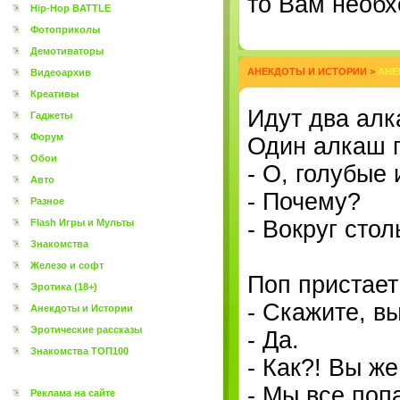
то Вам необх
Hip-Hop BATTLE
Фотоприколы
Демотиваторы
АНЕКДОТЫ И ИСТОРИИ
>
АНЕ
Видеоархив
Креативы
Идут два алк
Гаджеты
Форум
Один алкаш г
Обои
- О, голубые 
Авто
- Почему?
Разное
- Вокруг стол
Flash Игры и Мульты
Знакомства
Железо и софт
Поп пристает
Эротика (18+)
- Скажите, вы
Анекдоты и Истории
Эротические рассказы
- Да.
Знакомства ТОП100
- Как?! Вы же
- Мы все поп
Реклама на сайте