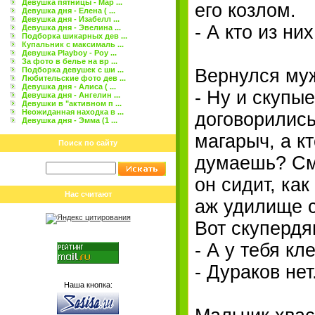
Девушка пятницы - Мар ...
его козлом.
Девушка дня - Елена ( ...
Девушка дня - Изабелл ...
- А кто из ни
Девушка дня - Эвелина ...
Подборка шикарных дев ...
Купальник с максималь ...
Девушка Playboy - Роу ...
За фото в белье на вр ...
Подборка девушек с ши ...
Вернулся муж
Любительские фото дев ...
Девушка дня - Алиса ( ...
- Ну и скупы
Девушка дня - Ангелин ...
Девушки в "активном п ...
Неожиданная находка в ...
договорились
Девушка дня - Эмма (1 ...
магарыч, а кт
Поиск по сайту
думаешь? Смо
он сидит, как
Нас считают
аж удилище с
Вот скупердя
- А у тебя к
- Дураков не
Наша кнопка: