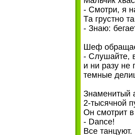
Мальчик хвас
- Смотри, я 
Та грустно та
- Знаю: бега
Шеф обращает
- Слушайте, 
и ни разу не
темные дели
Знаменитый а
2-тысячной п
Он смотрит в 
- Dance!
Все танцуют.