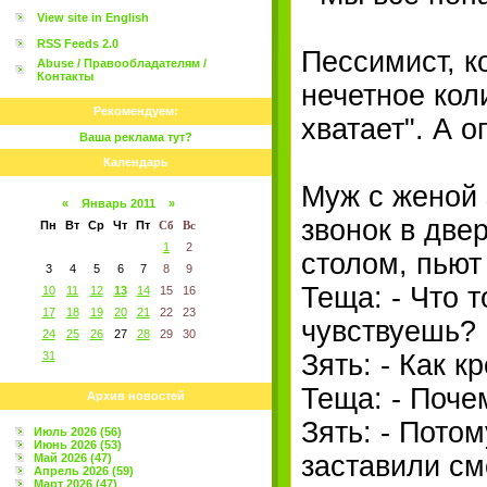
View site in English
RSS Feeds 2.0
Пессимист, к
Abuse / Правообладателям /
Контакты
нечетное кол
Рекомендуем:
хватает". А о
Ваша реклама тут?
Календарь
Муж с женой 
«
Январь 2011
»
звонок в две
Пн
Вт
Ср
Чт
Пт
Сб
Вс
1
2
столом, пьют
3
4
5
6
7
8
9
Теща: - Что т
10
11
12
13
14
15
16
17
18
19
20
21
22
23
чувствуешь?
24
25
26
27
28
29
30
31
Зять: - Как к
Теща: - Поче
Архив новостей
Зять: - Пото
Июль 2026 (56)
Июнь 2026 (53)
заставили смо
Май 2026 (47)
Апрель 2026 (59)
Март 2026 (47)