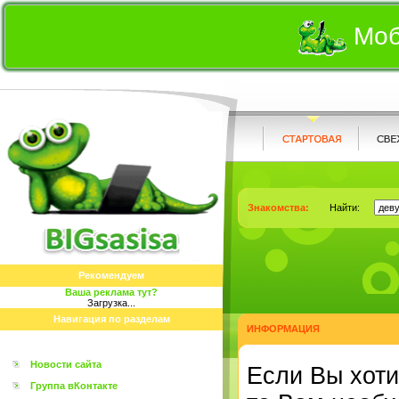
Моб
Знакомства:
Найти:
Рекомендуем
Ваша реклама тут?
Загрузка...
Навигация по разделам
ИНФОРМАЦИЯ
Новости сайта
Eсли Вы хоти
Группа вКонтакте