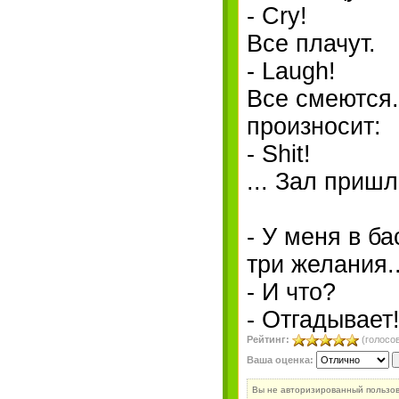
- Cry!
Все плачут.
- Laugh!
Все смеются.
произносит:
- Shit!
... Зал приш
- У меня в б
три желания..
- И что?
- Отгадывает
Рейтинг:
(голосов
Ваша оценка:
Вы не авторизированный пользо