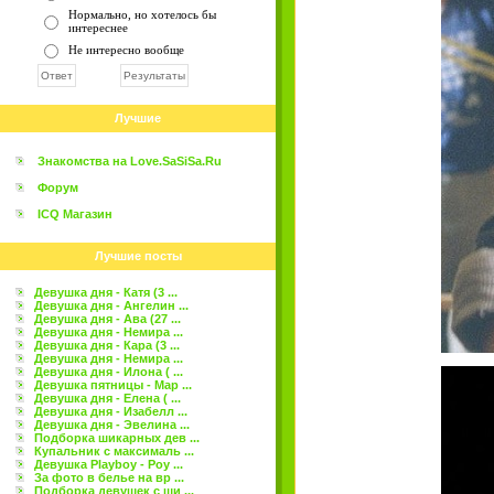
Нормально, но хотелось бы
интереснее
Не интересно вообще
Лучшие
Знакомства на Love.SaSiSa.Ru
Форум
ICQ Магазин
Лучшие посты
Девушка дня - Катя (3 ...
Девушка дня - Ангелин ...
Девушка дня - Ава (27 ...
Девушка дня - Немира ...
Девушка дня - Кара (3 ...
Девушка дня - Немира ...
Девушка дня - Илона ( ...
Девушка пятницы - Мар ...
Девушка дня - Елена ( ...
Девушка дня - Изабелл ...
Девушка дня - Эвелина ...
Подборка шикарных дев ...
Купальник с максималь ...
Девушка Playboy - Роу ...
За фото в белье на вр ...
Подборка девушек с ши ...