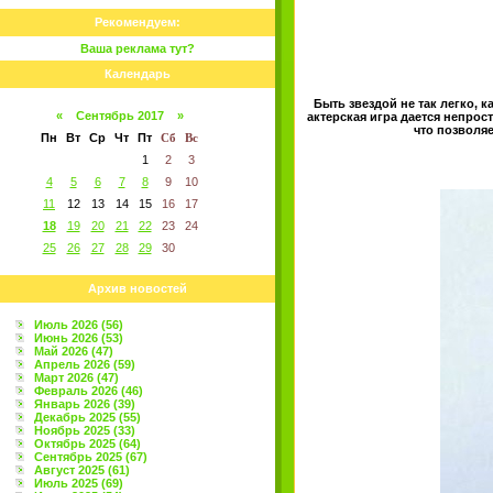
Рекомендуем:
Ваша реклама тут?
Календарь
Быть звездой не так легко, 
«
Сентябрь 2017
»
актерская игра дается непрос
что позволяе
Пн
Вт
Ср
Чт
Пт
Сб
Вс
1
2
3
4
5
6
7
8
9
10
11
12
13
14
15
16
17
18
19
20
21
22
23
24
25
26
27
28
29
30
Архив новостей
Июль 2026 (56)
Июнь 2026 (53)
Май 2026 (47)
Апрель 2026 (59)
Март 2026 (47)
Февраль 2026 (46)
Январь 2026 (39)
Декабрь 2025 (55)
Ноябрь 2025 (33)
Октябрь 2025 (64)
Сентябрь 2025 (67)
Август 2025 (61)
Июль 2025 (69)