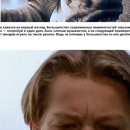
как кажется на первый взгляд. Большинство современных знаменитостей серьезн
то — попробуй в один день быть слепым музыкантом, а на следующий примерить
т звездам играть на таком уровне. Ведь за плечами у большинства из них десят