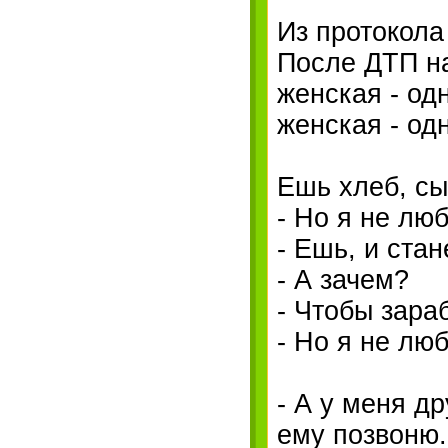
Из протокола
После ДТП н
женская - од
женская - од
Ешь хлеб, сы
- Но я не лю
- Ешь, и ста
- А зачем?
- Чтобы зара
- Но я не лю
- А у меня др
ему позвоню..