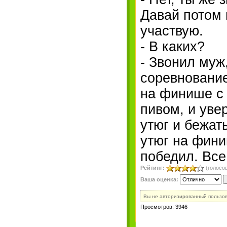
Давай потом 
участвую.
- В каких?
- Звонил муж
соревнование
на финише с 
пивом, и уве
утюг и бежат
утюг на фини
победил. Все
Рейтинг:
(голосов
Ваша оценка:
Вы не авторизированный пользо
Просмотров: 3946