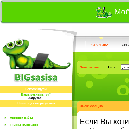
Моб
Знакомства:
Найти:
Рекомендуем
Ваша реклама тут?
Загрузка...
Навигация по разделам
ИНФОРМАЦИЯ
Новости сайта
Eсли Вы хоти
Группа вКонтакте