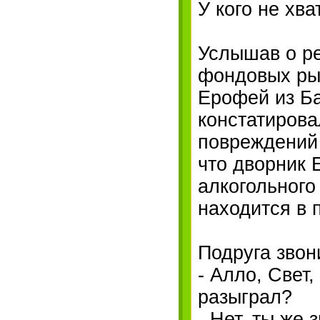
У кого не хва
Услышав о ре
фондовых рын
Ерофей из Б
констатирова
повреждений 
что дворник 
алкогольного
находится в
Подруга звон
- Алло, Свет
разыграл?
- Нет, ты же