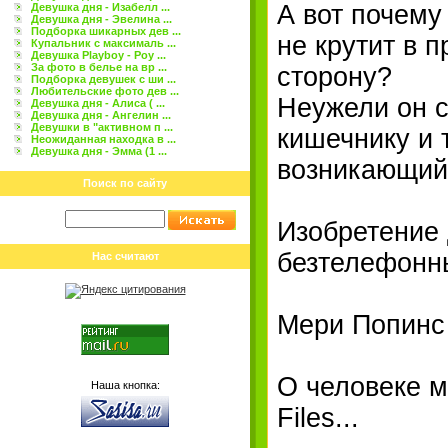
А вот почему
Девушка дня - Изабелл ...
Девушка дня - Эвелина ...
Подборка шикарных дев ...
не крутит в 
Купальник с максималь ...
Девушка Playboy - Роу ...
За фото в белье на вр ...
сторону?
Подборка девушек с ши ...
Любительские фото дев ...
Неужели он с
Девушка дня - Алиса ( ...
Девушка дня - Ангелин ...
Девушки в "активном п ...
кишечнику и 
Неожиданная находка в ...
Девушка дня - Эмма (1 ...
возникающий
Поиск по сайту
Изобретение 
безтелефонн
Нас считают
Мери Попинс 
О человеке м
Наша кнопка:
Files...