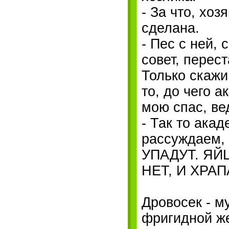
- За что, хоз
сделана.
- Пес с ней, 
совет, перес
Только скажи
то, до чего 
мою спас, вед
- Так то акад
рассуждаем,
УПАДУТ. ЯЙ
HЕТ, И ХРАП
Дровосек - м
фригидной ж