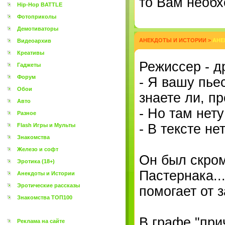
то Вам необх
Hip-Hop BATTLE
Фотоприколы
Демотиваторы
АНЕКДОТЫ И ИСТОРИИ
>
АНЕ
Видеоархив
Креативы
Режиссер - д
Гаджеты
Форум
- Я вашу пьес
Обои
знаете ли, пр
Авто
- Но там нету
Разное
- В тексте не
Flash Игры и Мульты
Знакомства
Железо и софт
Он был скром
Эротика (18+)
Пастернака..
Анекдоты и Истории
Эротические рассказы
помогает от з
Знакомства ТОП100
В графе "при
Реклама на сайте