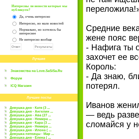
Интересны ли новости которые мы
переложила!»
публикуем?
Да, очень интересно
Интересно, но мало новостей
Средние века
Нормально, но хотелось бы
интереснее
жене пояс ве
Не интересно вообще
- Нафига ты 
захочет ее вс
Лучшие
Король:
Знакомства на Love.SaSiSa.Ru
- Да знаю, бл
Форум
потерял.
ICQ Магазин
Лучшие посты
Иванов женил
Девушка дня - Катя (3 ...
Девушка дня - Ангелин ...
— ведь разве
Девушка дня - Ава (27 ...
Девушка дня - Немира ...
сломайся у н
Девушка дня - Кара (3 ...
Девушка дня - Немира ...
Девушка дня - Илона ( ...
Девушка пятницы - Мар ...
Девушка дня - Елена ( ...