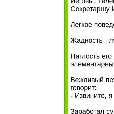
Иеговы. Теле
Секретаршу 
Легкое повед
Жадность - л
Наглость его
элементарны
Вежливый пет
говорит:
- Извините, я
Заработал су