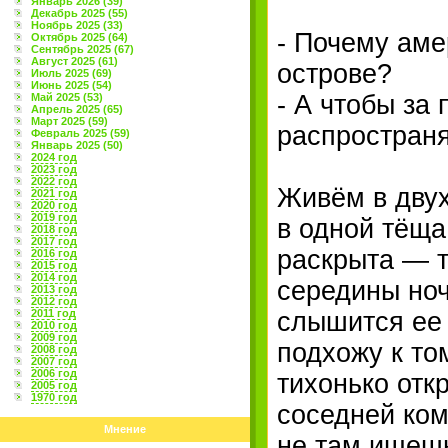
Январь 2026 (39)
Декабрь 2025 (55)
Ноябрь 2025 (33)
- Почему ам
Октябрь 2025 (64)
Сентябрь 2025 (67)
Август 2025 (61)
острове?
Июль 2025 (69)
Июнь 2025 (54)
- А чтобы за
Май 2025 (53)
Апрель 2025 (65)
Март 2025 (59)
распространя
Февраль 2025 (59)
Январь 2025 (50)
2024 год
2023 год
2022 год
Живём в дву
2021 год
2020 год
2019 год
в одной тёща
2018 год
2017 год
раскрыта — т
2016 год
2015 год
2014 год
середины ноч
2013 год
2012 год
2011 год
слышится ее 
2010 год
2009 год
подхожу к то
2008 год
2007 год
2006 год
тихонько отк
2005 год
1970 год
соседней ком
Мнение
не там ищешь