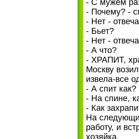
- C мужем ра
- Почему? - 
- Hет - отвеч
- Бьет?
- Hет - отвеч
- А что?
- ХРАПИТ, хра
Москву возил
извела-все о
- А спит как?
- Hа спине, к
- Как захрапи
Hа следующи
работу, и вс
хозяйка.