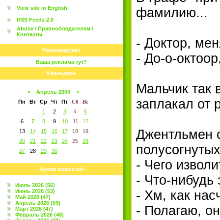
View site in English
фамилию...
RSS Feeds 2.0
Abuse / Правообладателям /
Контакты
- Доктор, ме
Рекомендуем:
- До-о-октоор
Ваша реклама тут?
Календарь
Мальчик так 
«
Апрель 2009
»
заплакал от 
Пн
Вт
Ср
Чт
Пт
Сб
Вс
1
2
3
4
5
6
7
8
9
10
11
12
Джентльмен с
13
14
15
16
17
18
19
20
21
22
23
24
25
26
полусогнутых
27
28
29
30
- Чего изволи
Архив новостей
- Что-нибудь
Июль 2026 (56)
Июнь 2026 (53)
- Хм, как на
Май 2026 (47)
Апрель 2026 (59)
- Полагаю, он
Март 2026 (47)
Февраль 2026 (46)